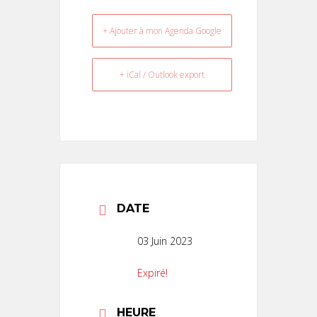
+ Ajouter à mon Agenda Google
+ iCal / Outlook export
DATE
03 Juin 2023
Expiré!
HEURE