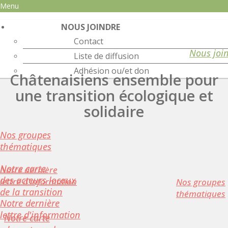
Menu
NOUS JOINDRE
Contact
Nous joi
Liste de diffusion
Adhésion ou/et don
Châtenaisiens ensemble pour
une transition écologique et
solidaire
Nos groupes
thématiques
Notre carte
Notre dernière
des acteurs locaux
lettre d'information
Nos groupes
de la transition
thématiques
Notre dernière
lettre d'information
Notre carte