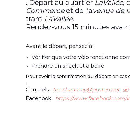
. Départ au quartier
LaVallée
,
Commerce
et de l’a
venue de la
tram
LaVallée
.
Rendez-vous 15 minutes avant 
Avant le départ, pensez à :
Vérifier que votre vélo fonctionne co
Prendre un snack et à boire
Pour avoir la confirmation du départ en cas
:
Courriels :
tec.chatenay@posteo.net
✉
Facebook :
https://www.facebook.com/v