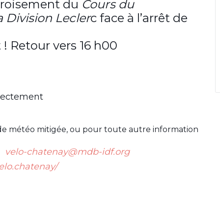
 croisement du
Cours du
 Division Lecler
c face à l’arrêt de
! Retour vers 16 h00
rrectement
 de météo mitigée, ou pour toute autre information
️
velo-chatenay@mdb-idf.org
elo.chatenay/