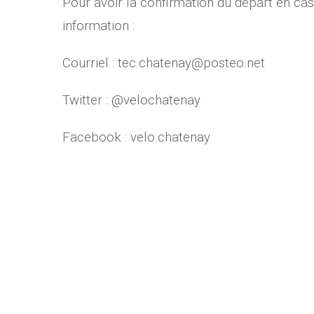
Pour avoir la confirmation du départ en ca
information :
Courriel : tec.chatenay@posteo.net
Twitter : @velochatenay
Facebook : velo.chatenay