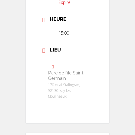
Expiré!
HEURE
15:00
LIEU
Parc de l'ile Saint
Germain
170 quai Stalingrad,
92130 Issy les
Moulineaux