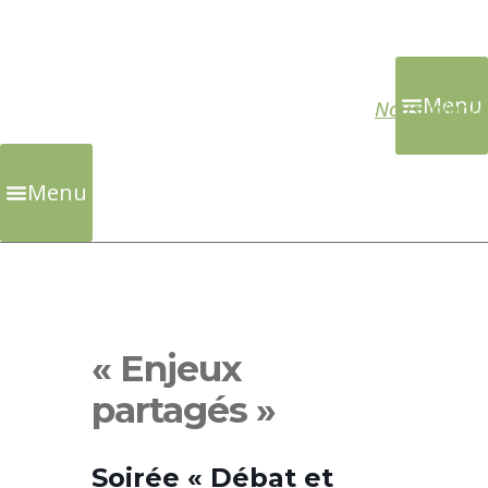
Skip
to
Menu
Nous joindre
content
Menu
« Enjeux
partagés »
Soirée « Débat et