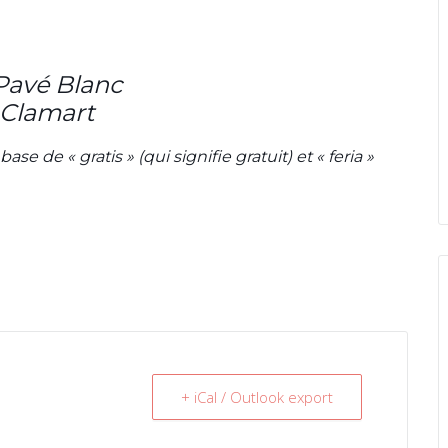
Pavé Blanc
 Clamart
e de « gratis » (qui signifie gratuit) et « feria »
+ iCal / Outlook export