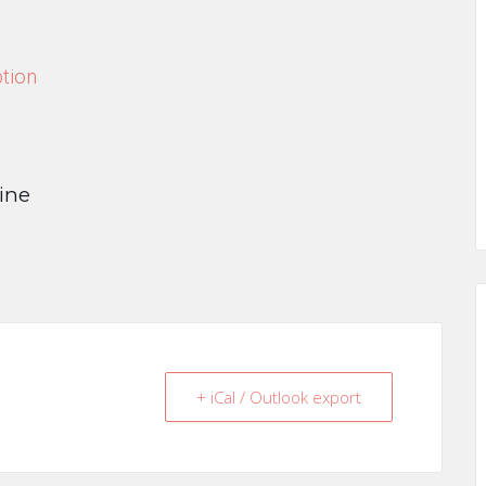
ption
ine
+ iCal / Outlook export