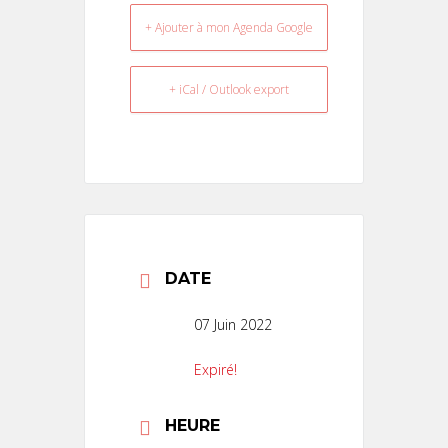
+ Ajouter à mon Agenda Google
+ iCal / Outlook export
DATE
07 Juin 2022
Expiré!
HEURE