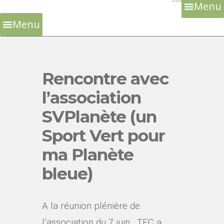
Menu
Skip
to
Menu
content
Rencontre avec
l’association
SVPlanète (un
Sport Vert pour
ma Planète
bleue)
A la réunion plénière de
l’association du 7 juin, TEC a