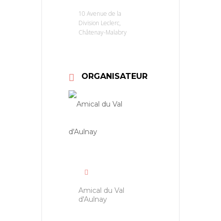
10 Avenue de la
Division Leclerc,
Châtenay-Malabry
ORGANISATEUR
Amical du Val
d'Aulnay