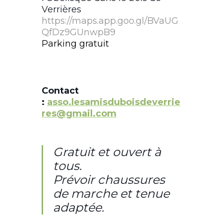
Verrières
https://maps.app.goo.gl/BVaUG
QfDz9GUnwpB9
Parking gratuit
Contact
:
asso.lesamisduboisdeverrie
res@gmail.com
Gratuit et ouvert à
tous.
Prévoir chaussures
de marche et tenue
adaptée.