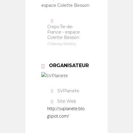
Creps Île-de-
France - espace
Colette Besson
Châtenay-Malabry
ORGANISATEUR
SVPlanete
Site Web
http://svplanete.blo
gspot.com/